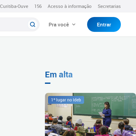
Curitiba-Ouve
156
Acesso à informação
Secretarias
Pra você
Entrar
Em alta
1º lugar no Ideb