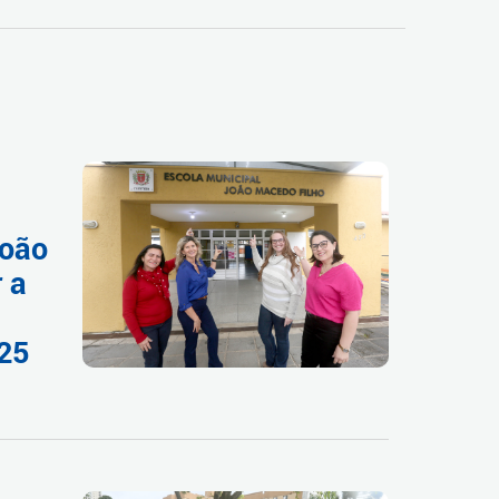
João
 a
025