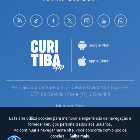
Av. Cândido de Abreu, 817
- Centro Cívico
Curitiba
-
PR
CEP:
80.530-908
- Fone:
(41) 3350-8484
Mapa do Site
Política de Privacidade
Este site utiliza cookies para melhorar a experiência de navegação e
Avaliar
fornecer serviços personalizados aos usuários.
Ao continuar a navegar neste site, você concorda com o uso de
cookies.
Saiba mais
.