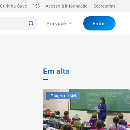
Curitiba-Ouve
156
Acesso à informação
Secretarias
Pra você
Entrar
Em alta
1º lugar no Ideb