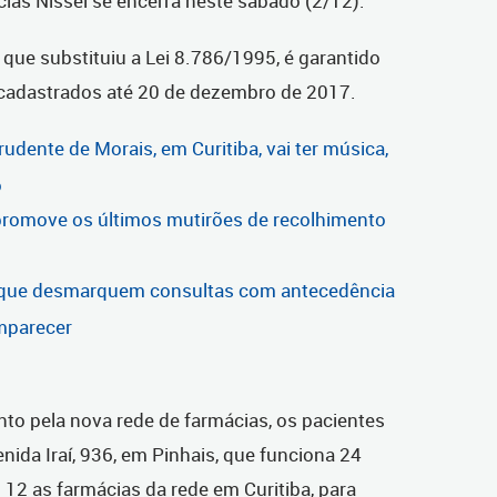
ias Nissei se encerra neste sábado (2/12).
 que substituiu a Lei 8.786/1995, é garantido
 cadastrados até 20 de dezembro de 2017.
udente de Morais, em Curitiba, vai ter música,
o
 promove os últimos mutirões de recolhimento
s que desmarquem consultas com antecedência
mparecer
to pela nova rede de farmácias, os pacientes
ida Iraí, 936, em Pinhais, que funciona 24
 12 as farmácias da rede em Curitiba, para