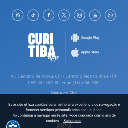
Av. Cândido de Abreu, 817
- Centro Cívico
Curitiba
-
PR
CEP:
80.530-908
- Fone:
(41) 3350-8484
Mapa do Site
Política de Privacidade
Este site utiliza cookies para melhorar a experiência de navegação e
Avaliar
fornecer serviços personalizados aos usuários.
Ao continuar a navegar neste site, você concorda com o uso de
cookies.
Saiba mais
.