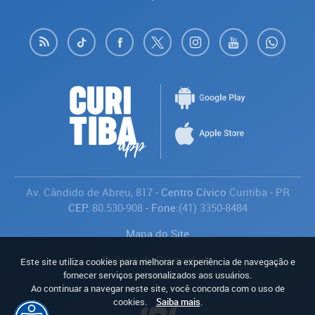
Av. Cândido de Abreu, 817
- Centro Cívico
Curitiba
-
PR
CEP:
80.530-908
- Fone:
(41) 3350-8484
Mapa do Site
Política de Privacidade
Este site utiliza cookies para melhorar a experiência de navegação e
Avaliar
fornecer serviços personalizados aos usuários.
Ao continuar a navegar neste site, você concorda com o uso de
cookies.
Saiba mais
.