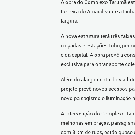
A obra do Complexo Tarumã está
Ferreira do Amaral sobre a Linh
largura.
A nova estrutura terá três faixa
calçadas e estações-tubo, permi
e da capital. A obra prevê a con
exclusiva para o transporte cole
Além do alargamento do viaduto
projeto prevê novos acessos pa
novo paisagismo e iluminação n
A intervenção do Complexo Taru
melhorias em praças, paisagismo
com 8 km de ruas, estão quase 