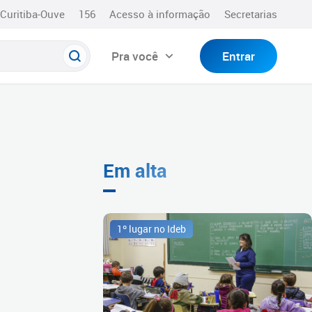
Curitiba-Ouve
156
Acesso à informação
Secretarias
Pra você
Entrar
Em alta
1º lugar no Ideb