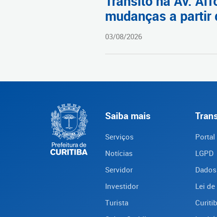
Trânsito na Av. Af
mudanças a partir 
03/08/2026
Saiba mais
Tran
Serviços
Portal
Notícias
LGPD
Servidor
Dados
Investidor
Lei de
Turista
Curiti