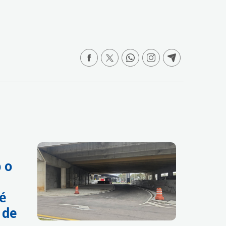
.
 o
é
 de