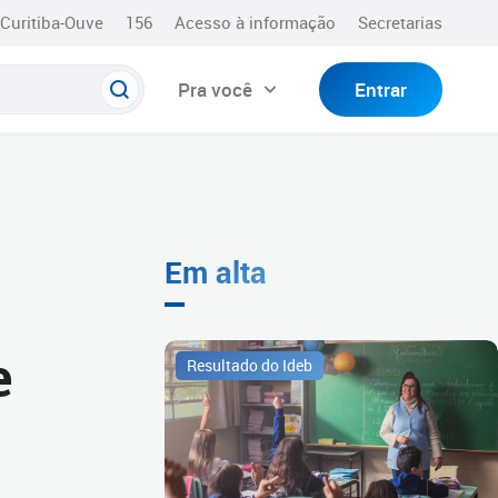
Curitiba-Ouve
156
Acesso à informação
Secretarias
Pra você
Entrar
Em alta
e
Resultado do Ideb