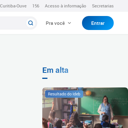
Curitiba-Ouve
156
Acesso à informação
Secretarias
Pra você
Entrar
Em alta
Resultado do Ideb