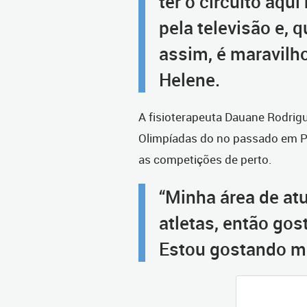
ter o circuito aqu
pela televisão e,
assim, é maravilh
Helene.
A fisioterapeuta Dauane Rodri
Olimpíadas do no passado em Pa
as competições de perto.
“Minha área de at
atletas, então gos
Estou gostando mu