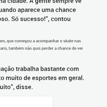
i na cidade. A gente sempre vê
 quando aparece uma chance
oso. Só sucesso!”, contou
gues, que começou a acompanhar o skate nas
ris, também não quis perder a chance de ver
uação trabalha bastante com
to muito de esportes em geral.
ito”, disse.