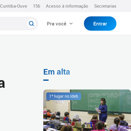
Curitiba-Ouve
156
Acesso à informação
Secretarias
Pra você
Entrar
Em alta
a
1º lugar no Ideb