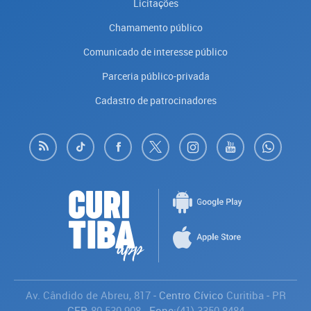
Licitações
Chamamento público
Comunicado de interesse público
Parceria público-privada
Cadastro de patrocinadores
Av. Cândido de Abreu, 817
- Centro Cívico
Curitiba
-
PR
CEP:
80.530-908
- Fone:
(41) 3350-8484