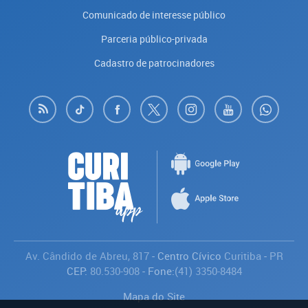
Comunicado de interesse público
Parceria público-privada
Cadastro de patrocinadores
Av. Cândido de Abreu, 817
- Centro Cívico
Curitiba
-
PR
CEP:
80.530-908
- Fone:
(41) 3350-8484
Mapa do Site