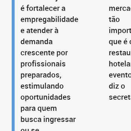
é fortalecer a
merca
empregabilidade
tão
e atender à
impor
demanda
que é 
crescente por
restau
profissionais
hotela
preparados,
evento
estimulando
diz o
oportunidades
secret
para quem
busca ingressar
ou se