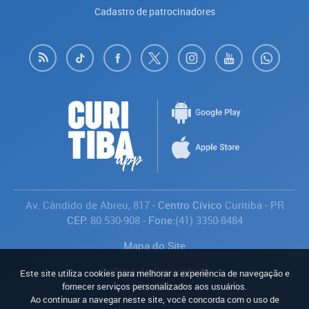
Cadastro de patrocinadores
Av. Cândido de Abreu, 817
- Centro Cívico
Curitiba
-
PR
CEP:
80.530-908
- Fone:
(41) 3350-8484
Mapa do Site
Política de Privacidade
Este site utiliza cookies para melhorar a experiência de navegação e
Avaliar
fornecer serviços personalizados aos usuários.
Ao continuar a navegar neste site, você concorda com o uso de