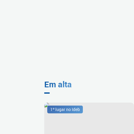
Em alta
1º lugar no Ideb