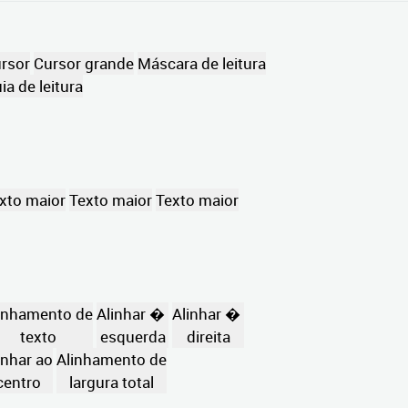
rsor
Cursor grande
Máscara de leitura
ia de leitura
xto maior
Texto maior
Texto maior
inhamento de
Alinhar �
Alinhar �
texto
esquerda
direita
inhar ao
Alinhamento de
centro
largura total