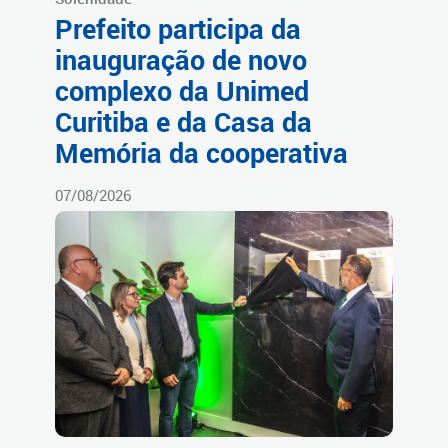
Prefeito participa da
inauguração de novo
complexo da Unimed
Curitiba e da Casa da
Memória da cooperativa
07/08/2026