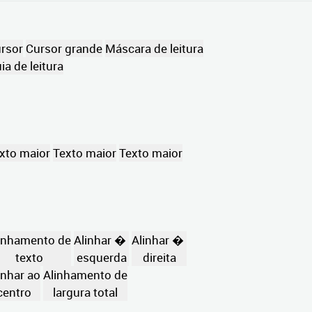
rsor
Cursor grande
Máscara de leitura
ia de leitura
xto maior
Texto maior
Texto maior
inhamento de
Alinhar �
Alinhar �
texto
esquerda
direita
inhar ao
Alinhamento de
centro
largura total