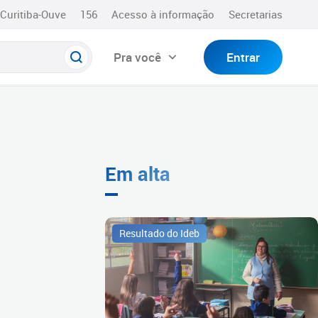
Curitiba-Ouve
156
Acesso à informação
Secretarias
Pra você
Entrar
Em alta
Resultado do Ideb