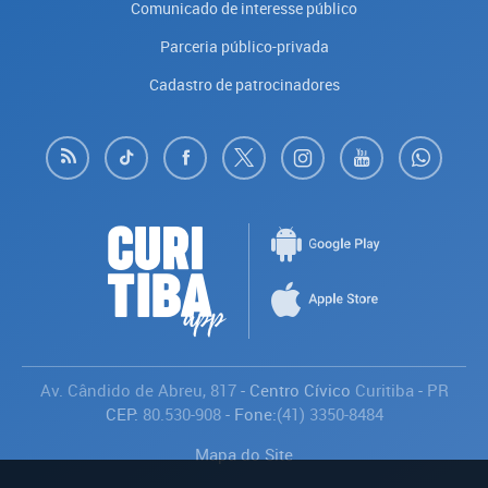
Comunicado de interesse público
Parceria público-privada
Cadastro de patrocinadores
Av. Cândido de Abreu, 817
- Centro Cívico
Curitiba
-
PR
CEP:
80.530-908
- Fone:
(41) 3350-8484
Mapa do Site