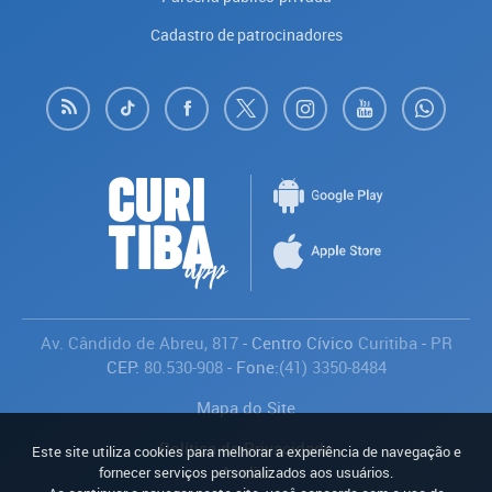
Cadastro de patrocinadores
Av. Cândido de Abreu, 817
- Centro Cívico
Curitiba
-
PR
CEP:
80.530-908
- Fone:
(41) 3350-8484
Mapa do Site
Política de Privacidade
Este site utiliza cookies para melhorar a experiência de navegação e
Avaliar
fornecer serviços personalizados aos usuários.