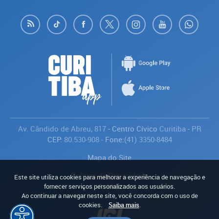
Av. Cândido de Abreu, 817
- Centro Cívico
Curitiba
-
PR
CEP:
80.530-908
- Fone:
(41) 3350-8484
Mapa do Site
Política de Privacidade
Este site utiliza cookies para melhorar a experiência de navegação e
Avaliar
fornecer serviços personalizados aos usuários.
Ao continuar a navegar neste site, você concorda com o uso de
cookies.
Saiba mais
.