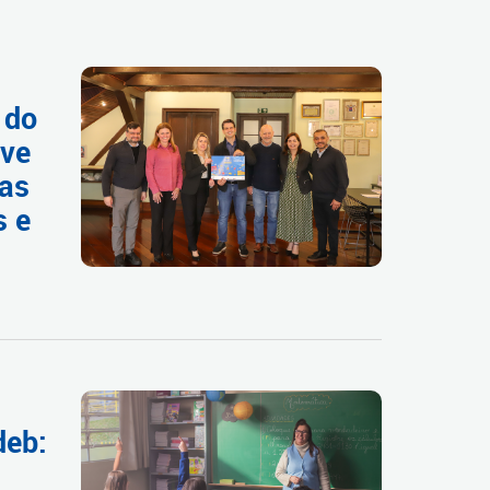
 do
eve
oas
s e
deb: