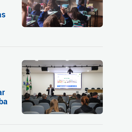
as
ar
iba