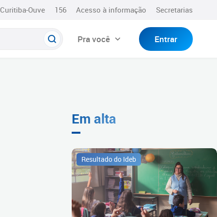
Curitiba-Ouve
156
Acesso à informação
Secretarias
Pra você
Entrar
Em alta
Resultado do Ideb