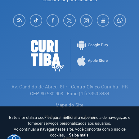
Av. Cândido de Abreu, 817
- Centro Cívico
Curitiba
-
PR
CEP:
80.530-908
- Fone:
(41) 3350-8484
Mapa do Site
Política de Privacidade
Este site utiliza cookies para melhorar a experiência de navegação e
Avaliar
fornecer serviços personalizados aos usuários.
Ao continuar a navegar neste site, você concorda com o uso de
cookies.
Saiba mais
.