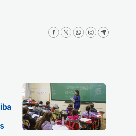
tiba
as