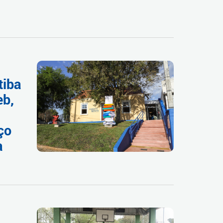
tiba
eb,
ço
a