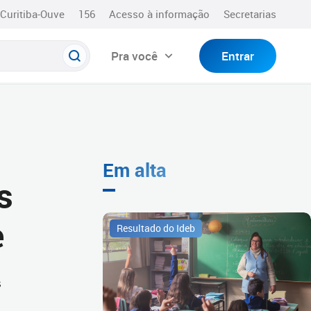
Curitiba-Ouve
156
Acesso à informação
Secretarias
Pra você
Entrar
Em alta
s
e
Resultado do Ideb
s