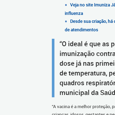
Veja no site Imuniza J
influenza
Desde sua criação, há 
de atendimentos
“O ideal é que as 
imunização contra
dose já nas prime
de temperatura, p
quadros respiratór
municipal da Saúde
“A vacina é a melhor proteção, 
crianças, idosos, gestantes e p