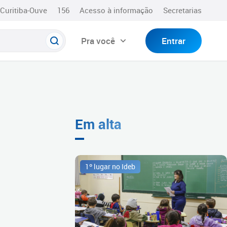
Curitiba-Ouve
156
Acesso à informação
Secretarias
Pra você
Entrar
Em alta
1º lugar no Ideb