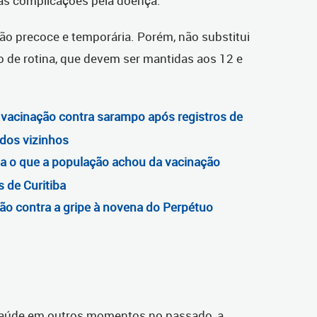
às complicações pela doença.
ão precoce e temporária. Porém, não substitui
o de rotina, que devem ser mantidas aos 12 e
e vacinação contra sarampo após registros de
dos vizinhos
eja o que a população achou da vacinação
s de Curitiba
ção contra a gripe à novena do Perpétuo
a Saúde em outros momentos no passado, a