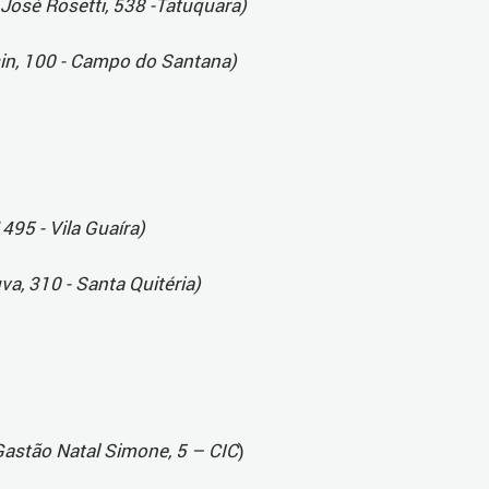
 José Rosetti, 538 -Tatuquara)
in, 100 - Campo do Santana)
495 - Vila Guaíra)
a, 310 - Santa Quitéria)
Gastão Natal Simone, 5 – CIC
)