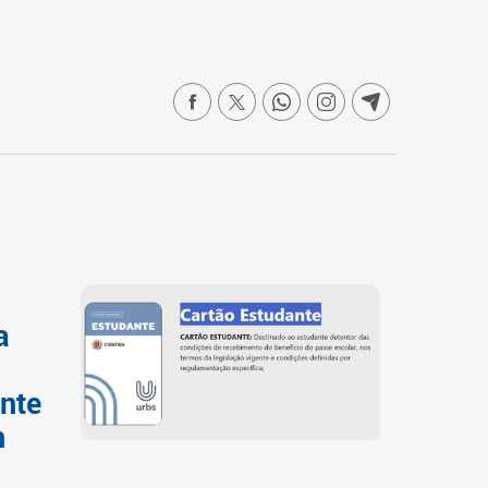
a
ente
m