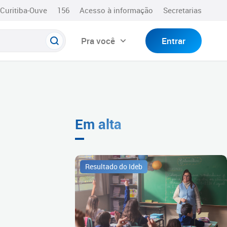
Curitiba-Ouve
156
Acesso à informação
Secretarias
Pra você
Entrar
Em alta
Resultado do Ideb