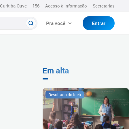
Curitiba-Ouve
156
Acesso à informação
Secretarias
Pra você
Entrar
Em alta
Resultado do Ideb