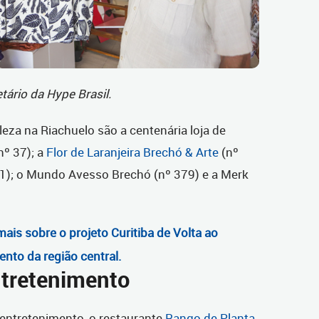
tário da Hype Brasil.
za na Riachuelo são a centenária loja de
nº 37); a
Flor de Laranjeira Brechó & Arte
(nº
91); o Mundo Avesso Brechó (nº 379) e a Merk
is sobre o projeto Curitiba de Volta ao
nto da região central.
tretenimento
entretenimento, o restaurante
Rango de Planta