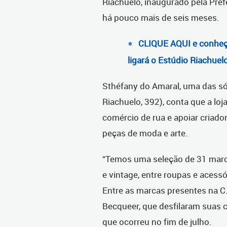
Riachuelo, inaugurado pela Pre
há pouco mais de seis meses.
CLIQUE AQUI e conheça
ligará o Estúdio Riachuel
Sthéfany do Amaral, uma das só
Riachuelo, 392), conta que a loj
comércio de rua e apoiar criad
peças de moda e arte.
“Temos uma seleção de 31 marca
e vintage, entre roupas e acess
Entre as marcas presentes na C
Becqueer, que desfilaram suas 
que ocorreu no fim de julho.