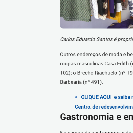
Carlos Eduardo Santos é proprie
Outros endereços de moda e bele
roupas masculinas Casa Edith (
102); o Brechó Riachuelo (nº 1
Barbearia (nº 491).
CLIQUE AQUI e saiba ma
Centro, de redesenvolvime
Gastronomia e en
No campo da gastronomia e do 