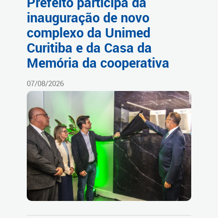
Prefeito participa da
inauguração de novo
complexo da Unimed
Curitiba e da Casa da
Memória da cooperativa
07/08/2026