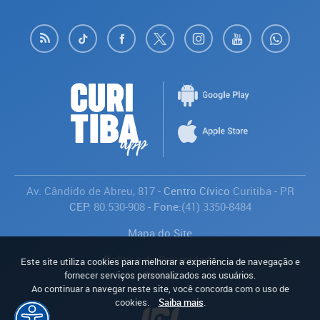
Av. Cândido de Abreu, 817
- Centro Cívico
Curitiba
-
PR
CEP:
80.530-908
- Fone:
(41) 3350-8484
Mapa do Site
Política de Privacidade
Este site utiliza cookies para melhorar a experiência de navegação e
Avaliar
fornecer serviços personalizados aos usuários.
Ao continuar a navegar neste site, você concorda com o uso de
cookies.
Saiba mais
.