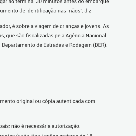
hegar ao terminal 30 minutos antes do embarque.
umento de identificação nas mãos”, diz.
ador, é sobre a viagem de crianças e jovens. As
, que são fiscalizadas pela Agência Nacional
lo Departamento de Estradas e Rodagem (DER).
cimento original ou cópia autenticada com
is: não é necessária autorização.
ntes (avós, tios, irmãos maiores de 18