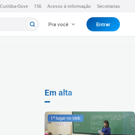
Curitiba-Ouve
156
Acesso à informação
Secretarias
Pra você
Entrar
Em alta
1º lugar no Ideb