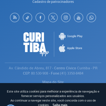
Cadastro de patrocinadores
Av. Cândido de Abreu, 817
- Centro Cívico
Curitiba
-
PR
CEP:
80.530-908
- Fone:
(41) 3350-8484
Mapa do Site
Política de Privacidade
Este site utiliza cookies para melhorar a experiência de navegação e
Avaliar
fornecer serviços personalizados aos usuários.
Ao continuar a navegar neste site, você concorda com o uso de
cookies.
Saiba mais
.