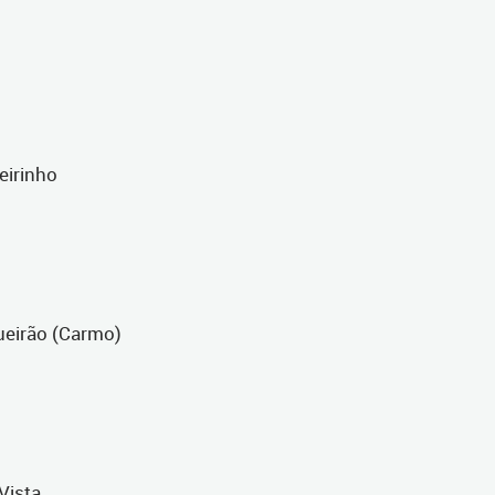
heirinho
ueirão (Carmo)
Vista