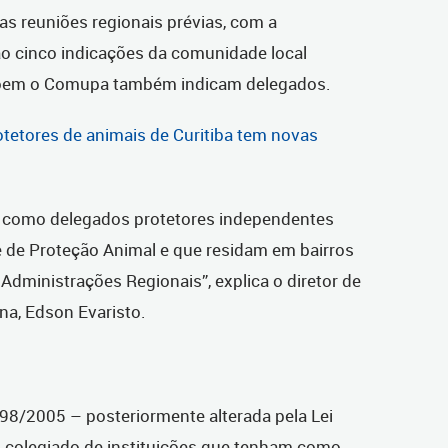
s reuniões regionais prévias, com a
ão cinco indicações da comunidade local
õem o Comupa também indicam delegados.
otetores de animais de Curitiba tem novas
ão como delegados protetores independentes
e de Proteção Animal e que residam em bairros
Administrações Regionais”, explica o diretor de
a, Edson Evaristo.
398/2005 – posteriormente alterada pela Lei
 colegiado de instituições que tenham como