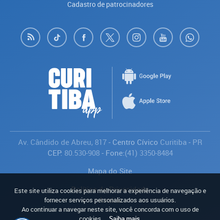
Cadastro de patrocinadores
Av. Cândido de Abreu, 817
- Centro Cívico
Curitiba
-
PR
CEP:
80.530-908
- Fone:
(41) 3350-8484
Mapa do Site
Política de Privacidade
Este site utiliza cookies para melhorar a experiência de navegação e
Avaliar
fornecer serviços personalizados aos usuários.
Ao continuar a navegar neste site, você concorda com o uso de
cookies.
Saiba mais
.