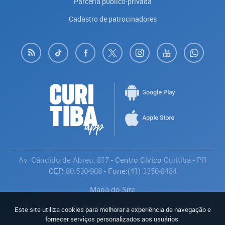
Parceria público-privada
Cadastro de patrocinadores
Av. Cândido de Abreu, 817
- Centro Cívico
Curitiba
-
PR
CEP:
80.530-908
- Fone:
(41) 3350-8484
Mapa do Site
Política de Privacidade
Este site utiliza cookies para melhorar a experiência de navegação e
Avaliar
fornecer serviços personalizados aos usuários.