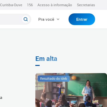
Curitiba-Ouve
156
Acesso à informação
Secretarias
Pra você
Entrar
Em alta
Resultado do Ideb
ta