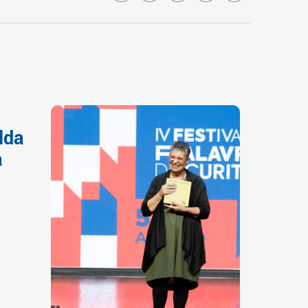
lda
a