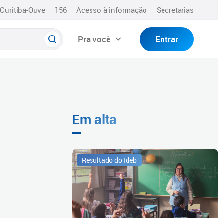
Curitiba-Ouve
156
Acesso à informação
Secretarias
Pra você
Entrar
Em alta
Resultado do Ideb