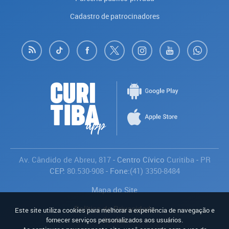
Cadastro de patrocinadores
Av. Cândido de Abreu, 817
- Centro Cívico
Curitiba
-
PR
CEP:
80.530-908
- Fone:
(41) 3350-8484
Mapa do Site
Política de Privacidade
Este site utiliza cookies para melhorar a experiência de navegação e
Avaliar
fornecer serviços personalizados aos usuários.