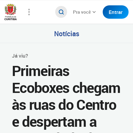
Entrar
Pra você
Notícias
Já viu?
Primeiras
Ecoboxes chegam
às ruas do Centro
e despertam a