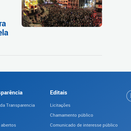
ra
ela
sparência
Editais
 da Transparencia
Licitações
Chamamento público
 abertos
Comunicado de interesse público