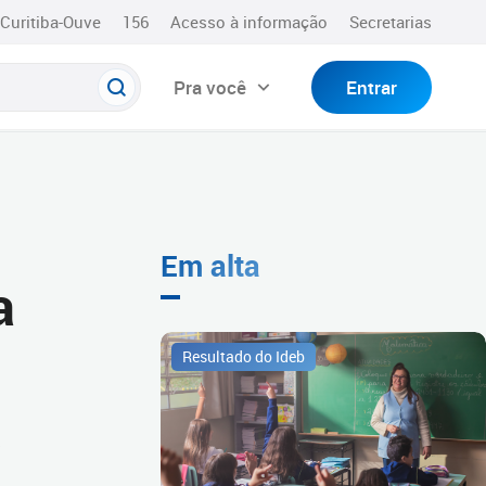
Curitiba-Ouve
156
Acesso à informação
Secretarias
Pra você
Entrar
Em alta
a
Resultado do Ideb
s