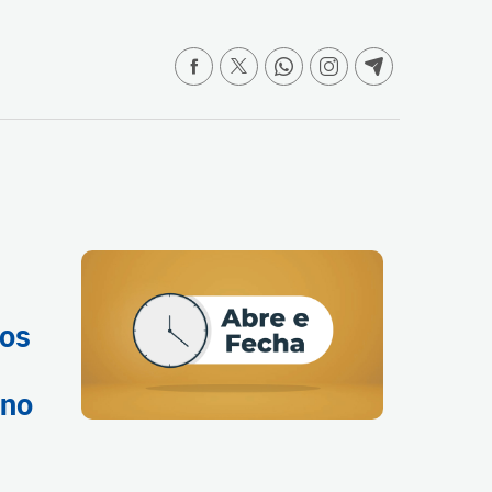
ços
 no