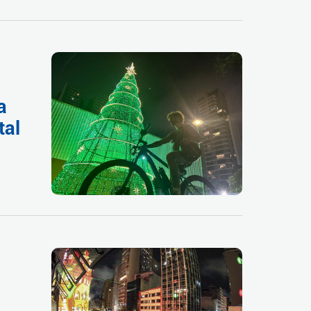
a
tal