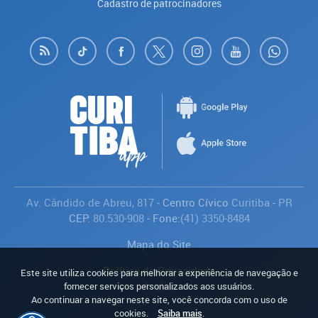
Cadastro de patrocinadores
Av. Cândido de Abreu, 817
- Centro Cívico
Curitiba
-
PR
CEP:
80.530-908
- Fone:
(41) 3350-8484
Mapa do Site
Política de Privacidade
Este site utiliza cookies para melhorar a experiência de navegação e
Avaliar
fornecer serviços personalizados aos usuários.
Ao continuar a navegar neste site, você concorda com o uso de
cookies.
Saiba mais
.