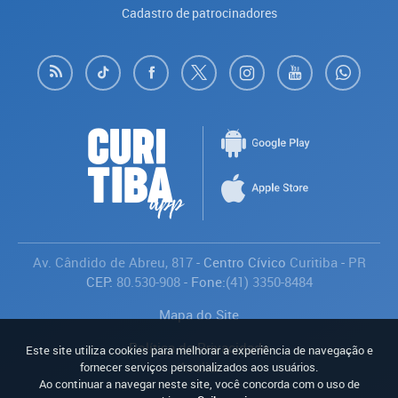
Cadastro de patrocinadores
Av. Cândido de Abreu, 817
- Centro Cívico
Curitiba
-
PR
CEP:
80.530-908
- Fone:
(41) 3350-8484
Mapa do Site
Política de Privacidade
Este site utiliza cookies para melhorar a experiência de navegação e
Avaliar
fornecer serviços personalizados aos usuários.
Ao continuar a navegar neste site, você concorda com o uso de