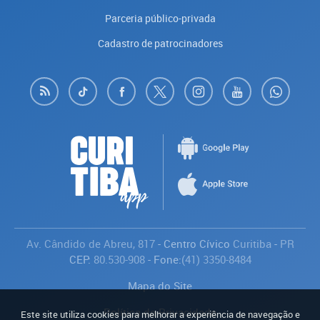
Parceria público-privada
Cadastro de patrocinadores
Av. Cândido de Abreu, 817
- Centro Cívico
Curitiba
-
PR
CEP:
80.530-908
- Fone:
(41) 3350-8484
Mapa do Site
Política de Privacidade
Este site utiliza cookies para melhorar a experiência de navegação e