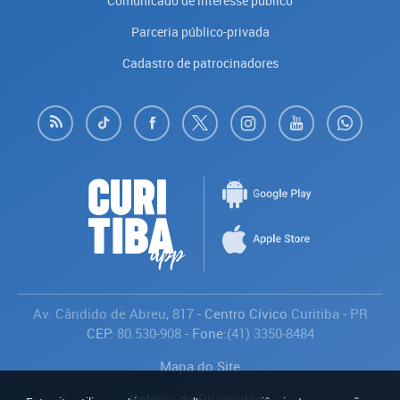
Comunicado de interesse público
Parceria público-privada
Cadastro de patrocinadores
Av. Cândido de Abreu, 817
- Centro Cívico
Curitiba
-
PR
CEP:
80.530-908
- Fone:
(41) 3350-8484
Mapa do Site
Política de Privacidade