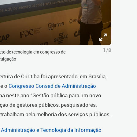
1/8
jeto de tecnologia em congresso de
ivulgação
itura de Curitiba foi apresentado, em Brasília,
te o
Congresso Consad de Administração
ma neste ano “Gestão pública para um novo
pação de gestores públicos, pesquisadores,
trabalham pela melhoria dos serviços públicos.
e Administração e Tecnologia da Informação