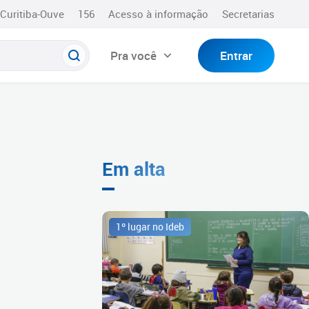
Curitiba-Ouve
156
Acesso à informação
Secretarias
Pra você
Entrar
Em alta
1º lugar no Ideb