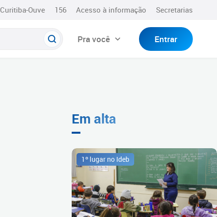
Curitiba-Ouve
156
Acesso à informação
Secretarias
Pra você
Entrar
Em alta
1º lugar no Ideb