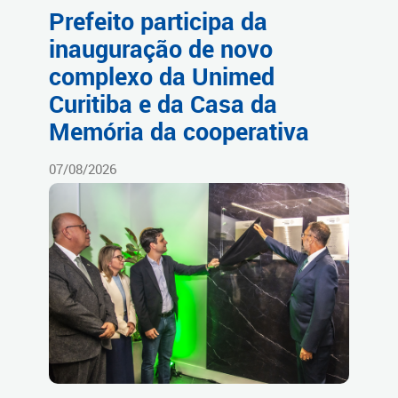
Prefeito participa da
inauguração de novo
complexo da Unimed
Curitiba e da Casa da
Memória da cooperativa
07/08/2026