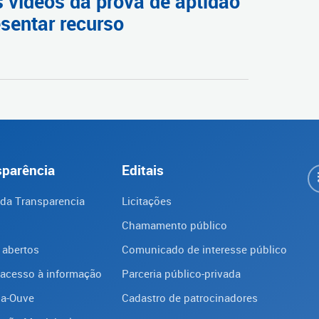
 vídeos da prova de aptidão
esentar recurso
sparência
Editais
 da Transparencia
Licitações
Chamamento público
 abertos
Comunicado de interesse público
 acesso à informação
Parceria público-privada
ba-Ouve
Cadastro de patrocinadores