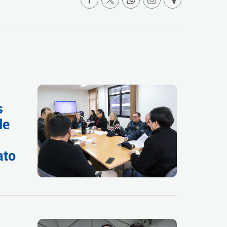
s
de
ato