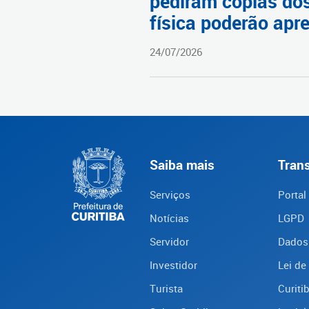
pediram cópias dos
física poderão apr
24/07/2026
Saiba mais
Tran
Serviços
Portal
Notícias
LGPD
Servidor
Dados
Investidor
Lei de
Turista
Curiti