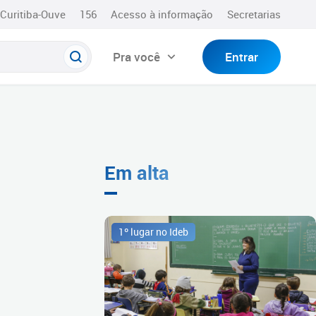
Curitiba-Ouve
156
Acesso à informação
Secretarias
Pra você
Entrar
Em alta
1º lugar no Ideb