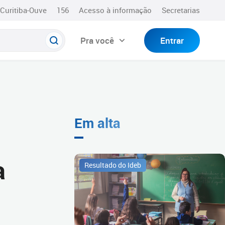
Curitiba-Ouve
156
Acesso à informação
Secretarias
Pra você
Entrar
Em alta
a
Resultado do Ideb