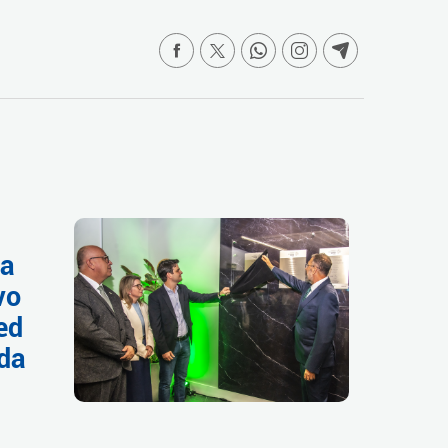
da
vo
ed
 da