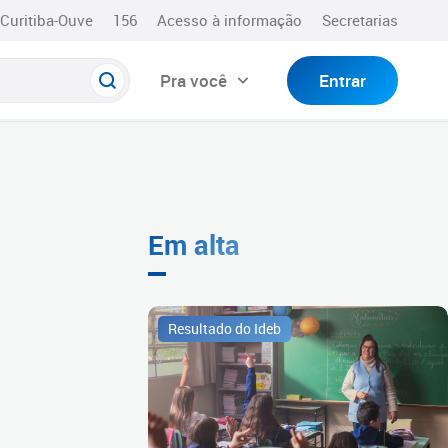
Curitiba-Ouve
156
Acesso à informação
Secretarias
Pra você
Entrar
Em alta
Resultado do Ideb