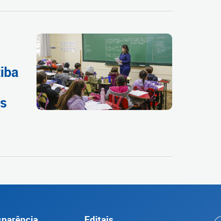
tiba
as
sparência
Editais