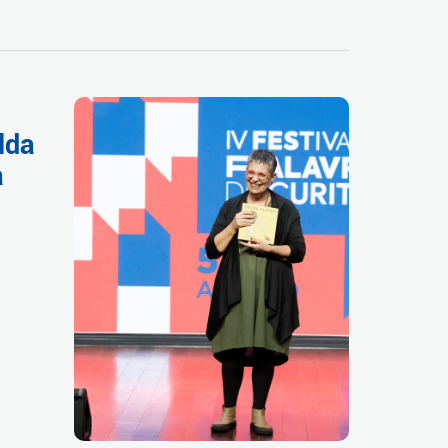
lda
a