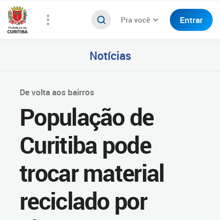
Entrar
Pra você
Notícias
De volta aos bairros
População de
Curitiba pode
trocar material
reciclado por