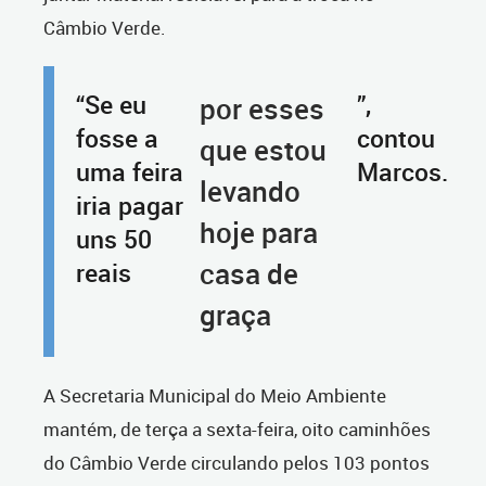
Câmbio Verde.
“Se eu
”,
por esses
fosse a
contou
que estou
uma feira
Marcos.
levando
iria pagar
hoje para
uns 50
casa de
reais
graça
A Secretaria Municipal do Meio Ambiente
mantém, de terça a sexta-feira, oito caminhões
do Câmbio Verde circulando pelos 103 pontos